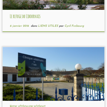
Le refuge du Libournais
6 janvier 2016
dans
LIENS UTILES
par
Cyril Frebourg